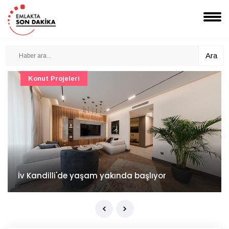
Ara
Konut Projeleri
İv Kandilli'de yaşam yakında başlıyor