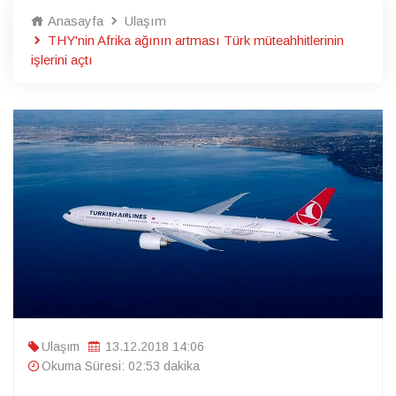
Anasayfa
Ulaşım
THY'nin Afrika ağının artması Türk müteahhitlerinin
işlerini açtı
Ulaşım
13.12.2018 14:06
Okuma Süresi: 02:53 dakika