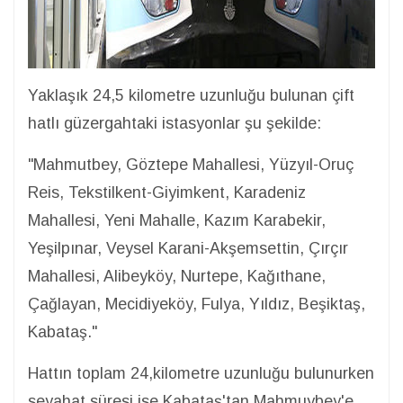
Yaklaşık 24,5 kilometre uzunluğu bulunan çift
hatlı güzergahtaki istasyonlar şu şekilde:
"Mahmutbey, Göztepe Mahallesi, Yüzyıl-Oruç
Reis, Tekstilkent-Giyimkent, Karadeniz
Mahallesi, Yeni Mahalle, Kazım Karabekir,
Yeşilpınar, Veysel Karani-Akşemsettin, Çırçır
Mahallesi, Alibeyköy, Nurtepe, Kağıthane,
Çağlayan, Mecidiyeköy, Fulya, Yıldız, Beşiktaş,
Kabataş."
Hattın toplam 24,kilometre uzunluğu bulunurken
seyahat süresi ise Kabataş'tan Mahmuybey'e