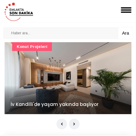
Ara
Konut Projeleri
İv Kandilli'de yaşam yakında başlıyor