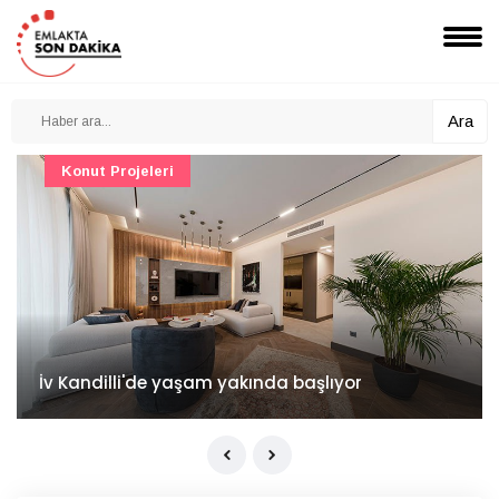
Ara
Konut Projeleri
İv Kandilli'de yaşam yakında başlıyor