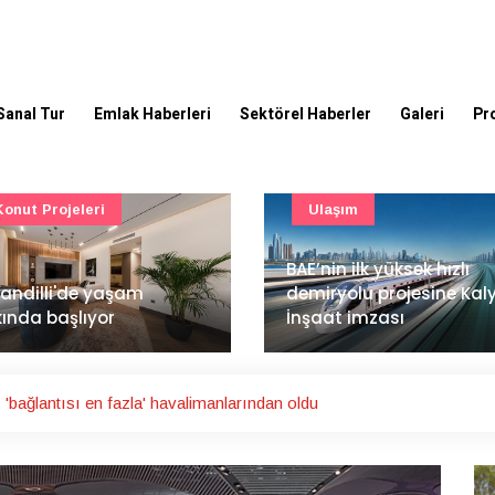
Sanal Tur
Emlak Haberleri
Sektörel Haberler
Galeri
Pr
Ulaşım
Güncel
’nin ilk yüksek hızlı
Mimarlık ve mühendislik
iryolu projesine Kalyon
projeleri e-PYS ile dijital
aat imzası
ortama taşınacak
'bağlantısı en fazla' havalimanlarından oldu