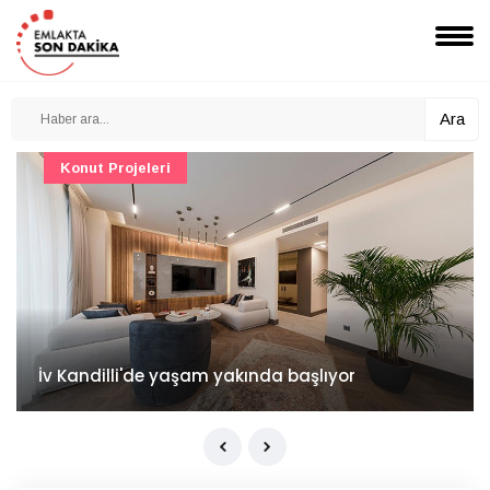
Ara
Konut Projeleri
İv Kandilli'de yaşam yakında başlıyor