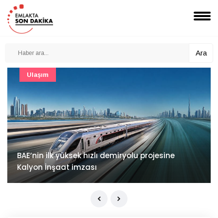
Ara
Güncel
Mimarlık ve mühendislik projeleri e-PYS ile dijital
ortama taşınacak