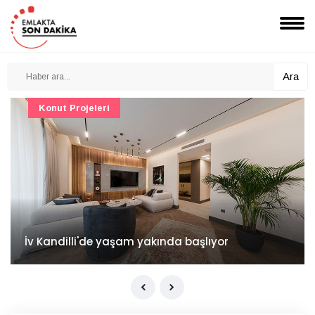
Ara
Konut Projeleri
İv Kandilli'de yaşam yakında başlıyor