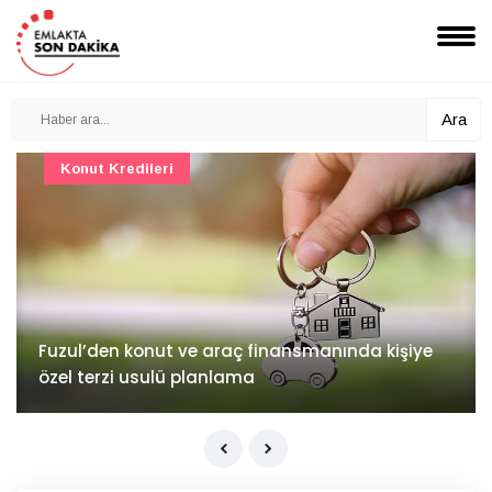
Ara
Konut Projeleri
İv Kandilli'de yaşam yakında başlıyor