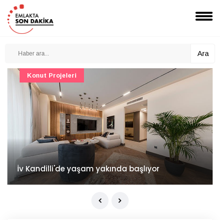
Ara
Konut Projeleri
İv Kandilli'de yaşam yakında başlıyor