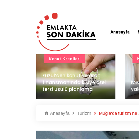
Anasayfa
Konut Projeleri
 araç
BAE
ye özel
İv Kandilli'de yaşam
dem
ma
yakında başlıyor
İnş
Anasayfa
Turizm
Muğla'da turizm ne s