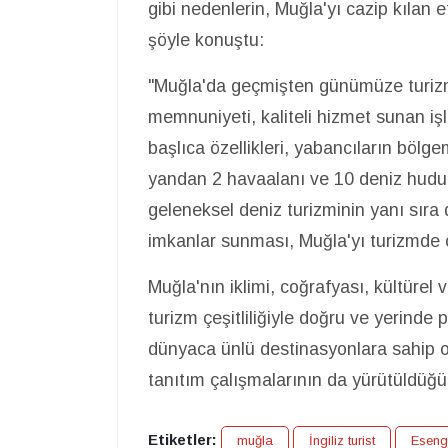
gibi nedenlerin, Muğla'yı cazip kılan 
şöyle konuştu:
"Muğla'da geçmişten günümüze turizm k
memnuniyeti, kaliteli hizmet sunan iş
başlıca özellikleri, yabancıların bölge
yandan 2 havaalanı ve 10 deniz hudut 
geleneksel deniz turizminin yanı sıra 
imkanlar sunması, Muğla'yı turizmde ca
Muğla'nın iklimi, coğrafyası, kültürel 
turizm çeşitliliğiyle doğru ve yerinde
dünyaca ünlü destinasyonlara sahip 
tanıtım çalışmalarının da yürütüldüğü
Etiketler:
muğla
İngiliz turist
Eseng