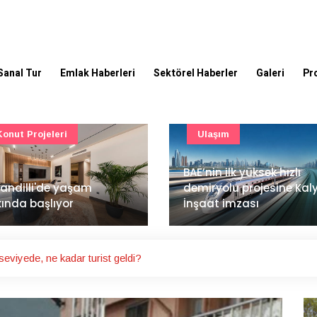
Sanal Tur
Emlak Haberleri
Sektörel Haberler
Galeri
Pr
Ulaşım
Güncel
’nin ilk yüksek hızlı
Mimarlık ve mühendislik
iryolu projesine Kalyon
projeleri e-PYS ile dijital
aat imzası
ortama taşınacak
eviyede, ne kadar turist geldi?