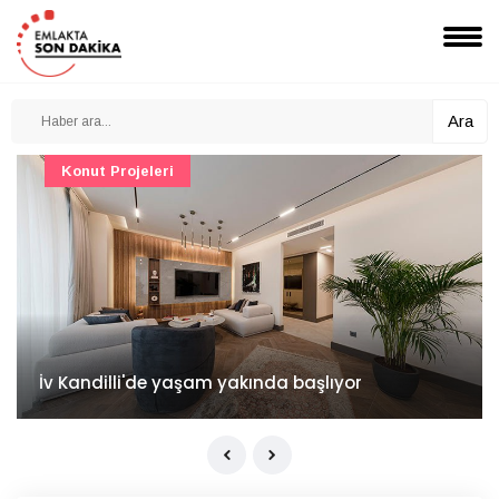
Ara
Konut Projeleri
İv Kandilli'de yaşam yakında başlıyor