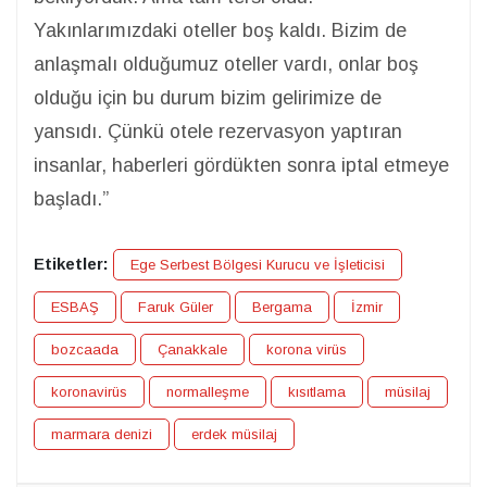
Yakınlarımızdaki oteller boş kaldı. Bizim de
anlaşmalı olduğumuz oteller vardı, onlar boş
olduğu için bu durum bizim gelirimize de
yansıdı. Çünkü otele rezervasyon yaptıran
insanlar, haberleri gördükten sonra iptal etmeye
başladı.”
Etiketler:
Ege Serbest Bölgesi Kurucu ve İşleticisi
ESBAŞ
Faruk Güler
Bergama
İzmir
bozcaada
Çanakkale
korona virüs
koronavirüs
normalleşme
kısıtlama
müsilaj
marmara denizi
erdek müsilaj