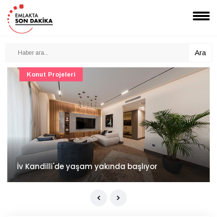
Ara
Konut Projeleri
İv Kandilli'de yaşam yakında başlıyor