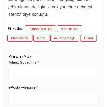
şehir olması da ilgimizi çekiyor. Yine gelmeyi
isteriz." diye konuştu.
Etiketler:
bursadaki oteller
arap turistler
bursa turizm
turizm
murat saraoğlu
türsab
Yorum Yaz
Adınız Soyadınız
*
ePosta Adresiniz
*