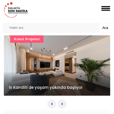
Ara
Konut Projeleri
İv Kandilli'de yaşam yakında başlıyor