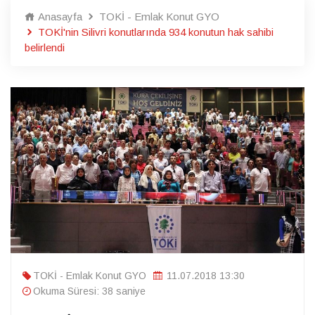
Anasayfa
TOKİ - Emlak Konut GYO
TOKİ'nin Silivri konutlarında 934 konutun hak sahibi
belirlendi
TOKİ - Emlak Konut GYO
11.07.2018 13:30
Okuma Süresi: 38 saniye