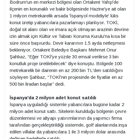
Bodrum'un en merkezi bölgesi olan Ortakent Yahşi'de
ilçenin en korunaklı ve bakir bölgesinde Hazine'ye ait olan
1 milyon metrekarelik arsada 'İspanyol modeliyle' lüks
konut üretip yabancılara pazarlamayı planlıyor. TOKİ,
doğal sit alanı olan ve imara açık olmayan arazinin devrine
izin almak için Kültür ve Tabiatı Koruma Kurulu'na kısa bir
süre önce başvurdu. Devir kararının 1.5 ayda netleşmesi
bekleniyor. Ortakent Belediye Başkanı Mehmet Onur
Şahbaz, “Eğer TOKİ'ye yüzde 30 emsal verilirse 3 bin
konutluk proje üretilebilecek” diye konuştu. Bölgede 100
metrekarelik bir dairenin en az 200 bin TL'den satıldığını
söyleyen Şahbaz, “TOKİ'nin projesinde de fiyatlar en az
500 bin liradan başlar” dedi.
İspanya'da 2 milyon adet konut satıldı
İspanya uyguladığı sistemle yabancılara bugüne kadar 2
milyon adet konut sattı. Sitelerin kurulduğu bölgenin çevre
düzenlemesi ve altyapı yatırımlarının da yapımcı firma
tarafından gerçekleştirildiği sistemde, golf alanlarında inşa
edilen villalar da yabancılara 1 ile 3 milyon dolar arasında
değişen bedellerle satıldı.