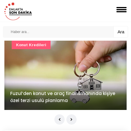
Ara
Konut Projeleri
İv Kandilli'de yaşam yakında başlıyor