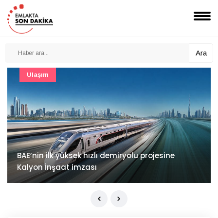
Ara
Güncel
Mimarlık ve mühendislik projeleri e-PYS ile dijital
ortama taşınacak