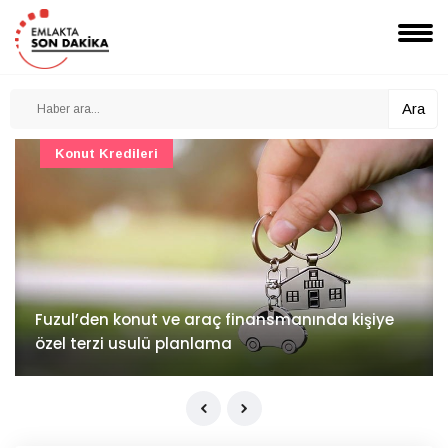
Ara
Konut Projeleri
İv Kandilli'de yaşam yakında başlıyor