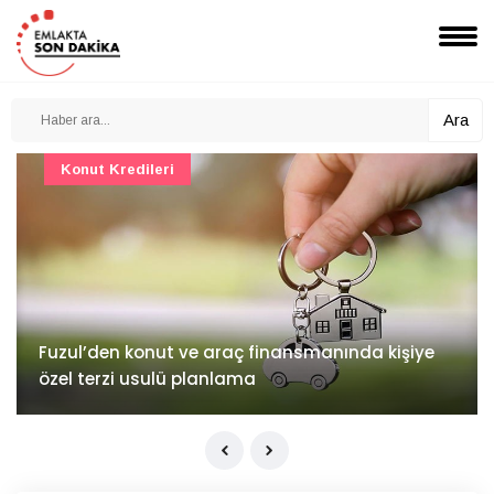
Ara
Konut Projeleri
İv Kandilli'de yaşam yakında başlıyor