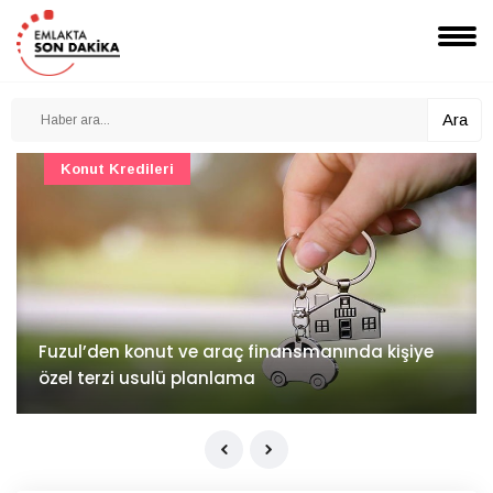
Ara
Konut Projeleri
İv Kandilli'de yaşam yakında başlıyor