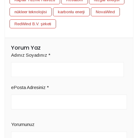
nükleer teknolojisi
karbonlu enerji
NovaWind
RedWind B.V. şirketi
Yorum Yaz
Adınız Soyadınız
*
ePosta Adresiniz
*
Yorumunuz