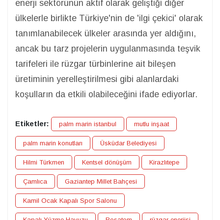
enerji sektörünün aktif olarak geliştiği diğer
ülkelerle birlikte Türkiye'nin de 'ilgi çekici' olarak
tanımlanabilecek ülkeler arasında yer aldığını,
ancak bu tarz projelerin uygulanmasında teşvik
tarifeleri ile rüzgar türbinlerine ait bileşen
üretiminin yerelleştirilmesi gibi alanlardaki
koşulların da etkili olabileceğini ifade ediyorlar.
Etiketler:
palm marin istanbul
mutlu inşaat
palm marin konutları
Üsküdar Belediyesi
Hilmi Türkmen
Kentsel dönüşüm
Kirazlıtepe
Çamlıca
Gaziantep Millet Bahçesi
Kamil Ocak Kapalı Spor Salonu
Kapalı Yüzme Havuzu
Rosatom
rüzgar enerjisi