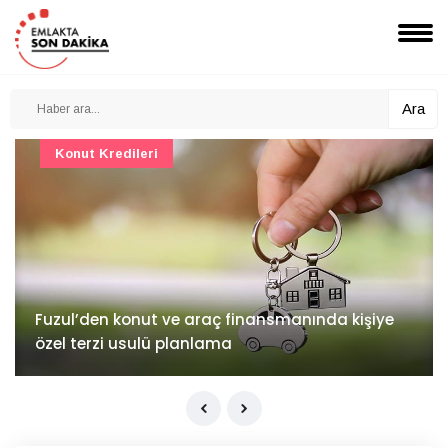
Ara
Konut Projeleri
İv Kandilli'de yaşam yakında başlıyor