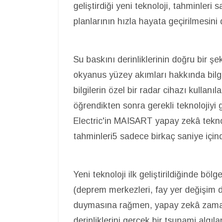
geliştirdiği yeni teknoloji, tahminleri
planlarının hızla hayata geçirilmesini 
Su baskını derinliklerinin doğru bir şe
okyanus yüzey akımları hakkında bilgi 
bilgilerin özel bir radar cihazı kullanı
öğrendikten sonra gerekli teknolojiyi g
Electric'in MAISART yapay zekâ teknoloj
tahminleri5 sadece birkaç saniye iç
Yeni teknoloji ilk geliştirildiğinde böl
(deprem merkezleri, fay yer değişim d
duymasına rağmen, yapay zekâ zaman
derinliklerini gerçek bir tsunami alg