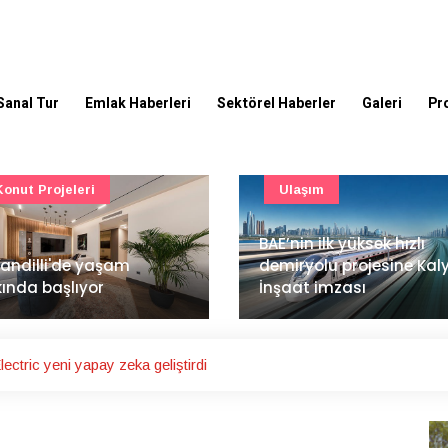
Sanal Tur
Emlak Haberleri
Sektörel Haberler
Galeri
Pr
Ulaşım
Güncel
’nin ilk yüksek hızlı
Mimarlık ve mühendislik
iryolu projesine Kalyon
projeleri e-PYS ile dijital
aat imzası
ortama taşınacak
ectric yeni yapay zeka geliştirdi