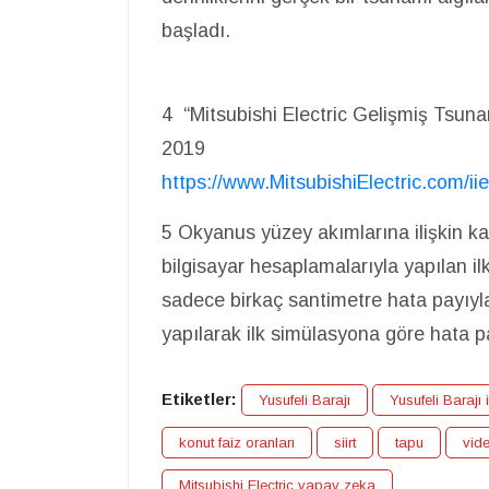
başladı.
4 “Mitsubishi Electric Gelişmiş Tsunam
2019
https://www.MitsubishiElectric.com/i
5 Okyanus yüzey akımlarına ilişkin ka
bilgisayar hesaplamalarıyla yapılan il
sadece birkaç santimetre hata payıyla
yapılarak ilk simülasyona göre hata p
Etiketler:
Yusufeli Barajı
Yusufeli Barajı 
konut faiz oranları
siirt
tapu
vid
Mitsubishi Electric yapay zeka