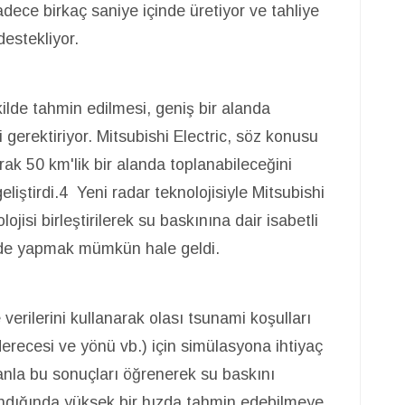
 sadece birkaç saniye içinde üretiyor ve tahliye
destekliyor.
kilde tahmin edilmesi, geniş bir alanda
gerektiriyor. Mitsubishi Electric, söz konusu
larak 50 km'lik bir alanda toplanabileceğini
eliştirdi.4 Yeni radar teknolojisiyle Mitsubishi
isi birleştirilerek su baskınına dair isabetli
inde yapmak mümkün hale geldi.
ge verilerini kullanarak olası tsunami koşulları
erecesi ve yönü vb.) için simülasyona ihtiyaç
la bu sonuçları öğrenerek su baskını
ılandığında yüksek bir hızda tahmin edebilmeye