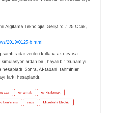
i Algılama Teknolojisi Geliştirdi.” 25 Ocak,
iews/2019/0125-b.html
psamlı radar verileri kullanarak devasa
k simülasyonlardan biri, hayali bir tsunamiyi
 hesapladı. Sonra, AI-tabanlı tahminler
ayı farkı hesaplandı.
inşaatı
ev almak
ev kiralamak
eo konferans
satış
Mitsubishi Electric