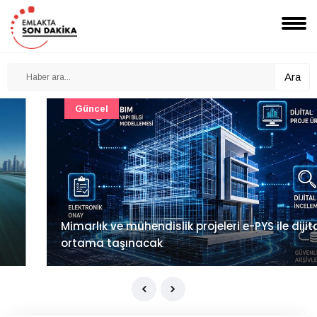
Ara
Güncel
Mimarlık ve mühendislik projeleri e-PYS ile dijital
ortama taşınacak