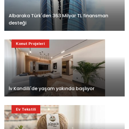
Albaraka Türk'den 363 Milyar TL finansman
desteği
Konut Projeleri
İv Kandilli'de yaşam yakında başlıyor
Ev Tekstili