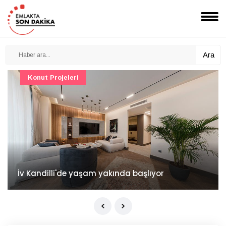
Ara
Konut Projeleri
İv Kandilli'de yaşam yakında başlıyor