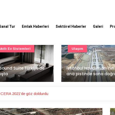
Sanal Tur
Emlak Haberleri
Sektörel Haberler
Galeri
Pr
Ulaşım
Şirket Haberleri
İzocam'da Metriks Siste
anbul Havalimanı'nın 4.
ile akıllı üretim dönemi
 pistinde sona doğru
başladı
ICERA 2021'de göz doldurdu