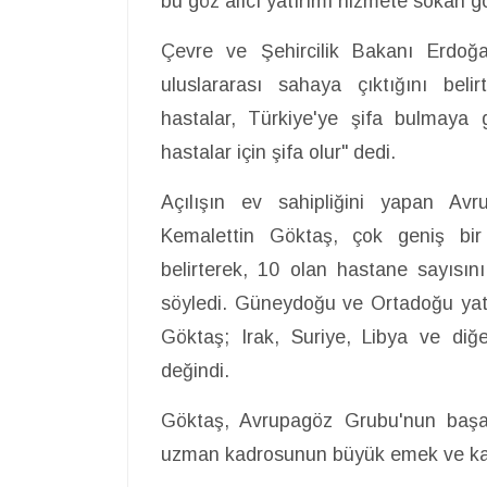
bu göz alıcı yatırımı hizmete sokan g
Çevre ve Şehircilik Bakanı Erdoğa
uluslararası sahaya çıktığını belir
hastalar, Türkiye'ye şifa bulmaya
hastalar için şifa olur" dedi.
Açılışın ev sahipliğini yapan Av
Kemalettin Göktaş, çok geniş bir 
belirterek, 10 olan hastane sayısın
söyledi. Güneydoğu ve Ortadoğu yatı
Göktaş; Irak, Suriye, Libya ve diğe
değindi.
Göktaş, Avrupagöz Grubu'nun başarıl
uzman kadrosunun büyük emek ve katk