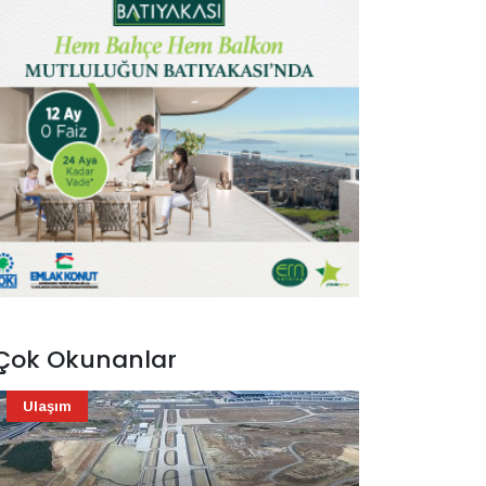
Çok Okunanlar
Ulaşım