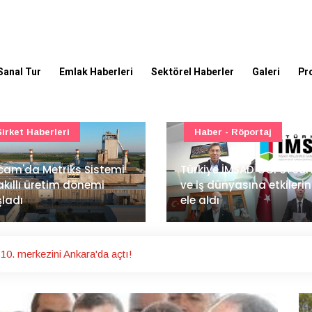
Sanal Tur
Emlak Haberleri
Sektörel Haberler
Galeri
Pr
Haber - Röportaj
TOKİ - Emlak Konut GYO
kiye İMSAD COP31 süreci
iş dünyasına etkilerini
TOKİ'den 51 şehirde 540
 aldı
gayrimenkul müzayedes
0. merkezini Ankara'da açtı!