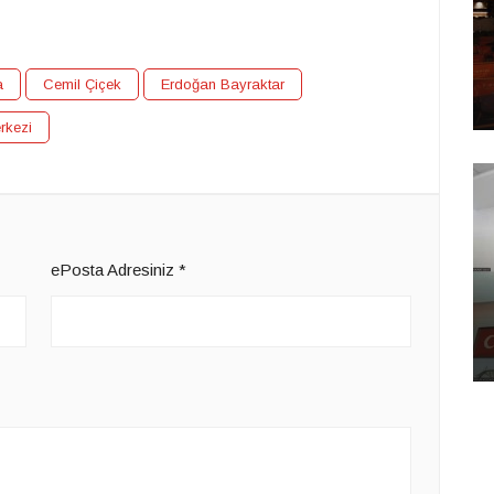
a
Cemil Çiçek
Erdoğan Bayraktar
rkezi
ePosta Adresiniz
*