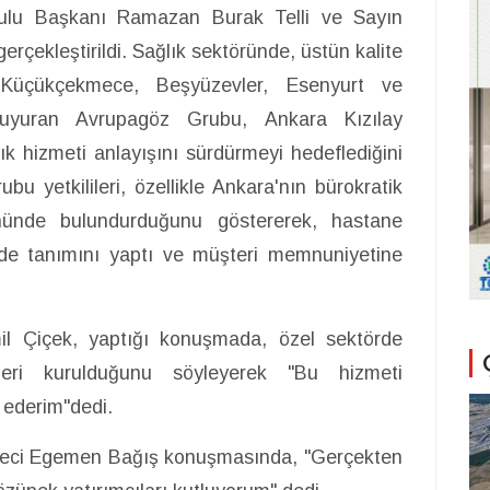
rulu Başkanı Ramazan Burak Telli ve Sayın
erçekleştirildi. Sağlık sektöründe, üstün kalite
, Küçükçekmece, Beşyüzevler, Esenyurt ve
 duyuran Avrupagöz Grubu, Ankara Kızılay
lık hizmeti anlayışını sürdürmeyi hedeflediğini
u yetkilileri, özellikle Ankara'nın bürokratik
ünde bulundurduğunu göstererek, hastane
de tanımını yaptı ve müşteri memnuniyetine
il Çiçek, yaptığı konuşmada, özel sektörde
leri kurulduğunu söyleyerek "Bu hizmeti
 ederim"dedi.
reci Egemen Bağış konuşmasında, "Gerçekten