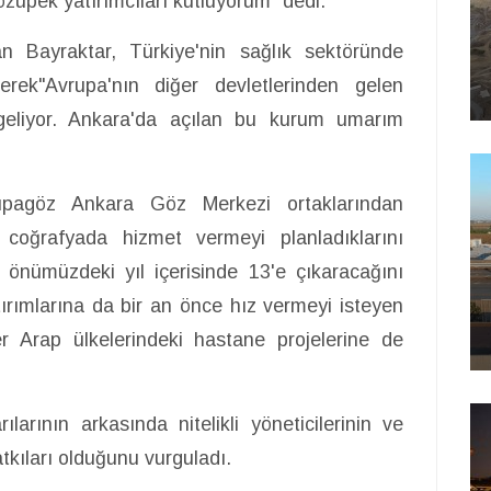
özüpek yatırımcıları kutluyorum" dedi.
n Bayraktar, Türkiye'nin sağlık sektöründe
terek"Avrupa'nın diğer devletlerinden gelen
 geliyor. Ankara'da açılan bu kurum umarım
rupagöz Ankara Göz Merkezi ortaklarından
coğrafyada hizmet vermeyi planladıklarını
ı önümüzdeki yıl içerisinde 13'e çıkaracağını
rımlarına da bir an önce hız vermeyi isteyen
r Arap ülkelerindeki hastane projelerine de
arının arkasında nitelikli yöneticilerinin ve
ıları olduğunu vurguladı.