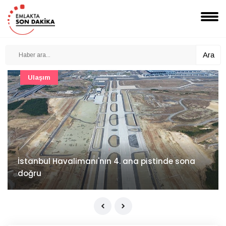
Ara
Şirket Haberleri
İzocam'da Metriks Sistemi ile akıllı üretim
dönemi başladı