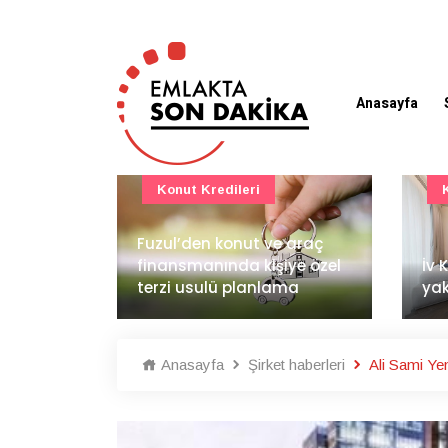
Anasayfa
Konut Projeleri
 araç
BAE
ye özel
İv Kandilli'de yaşam
dem
ma
yakında başlıyor
İnş
Anasayfa
Şirket haberleri
Ali Sami Yen