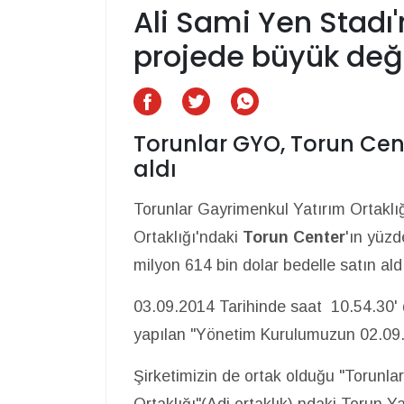
Ali Sami Yen Stadı'
projede büyük deği
Torunlar GYO, Torun Cent
aldı
Torunlar Gayrimenkul Yatırım Ortaklı
Ortaklığı'ndaki
Torun Center
'ın yüzd
milyon 614 bin dolar bedelle satın aldı
03.09.2014 Tarihinde saat 10.54.30'
yapılan "Yönetim Kurulumuzun 02.09.2
Şirketimizin de ortak olduğu "Torunla
Ortaklığı"(Adi ortaklık) ndaki Torun Ya