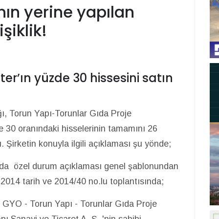
nın yerine yapılan
şiklik!
er’ın yüzde 30 hissesini satın
ğı, Torun Yapı-Torunlar Gıda Proje
e 30 oranındaki hisselerinin tamamını 26
. Şirketin konuyla ilgili açıklaması şu yönde;
 da özel durum açıklaması genel şablonundan
014 tarih ve 2014/40 no.lu toplantısında;
r GYO - Torun Yapı - Torunlar Gıda Proje
pı Sanayi ve Ticaret A. Ş. 'nin sahibi