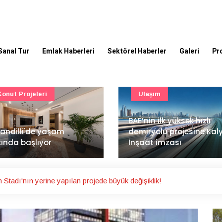
Sanal Tur
Emlak Haberleri
Sektörel Haberler
Galeri
Pr
Ulaşım
Güncel
’nin ilk yüksek hızlı
Mimarlık ve mühendislik
iryolu projesine Kalyon
projeleri e-PYS ile dijital
aat imzası
ortama taşınacak
 Stadı'nın yerine yapılan projede büyük değişiklik!