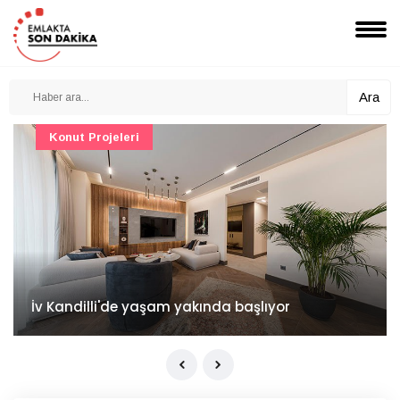
Ara
Konut Projeleri
İv Kandilli'de yaşam yakında başlıyor