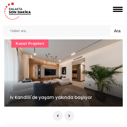
Ara
Konut Projeleri
İv Kandilli'de yaşam yakında başlıyor