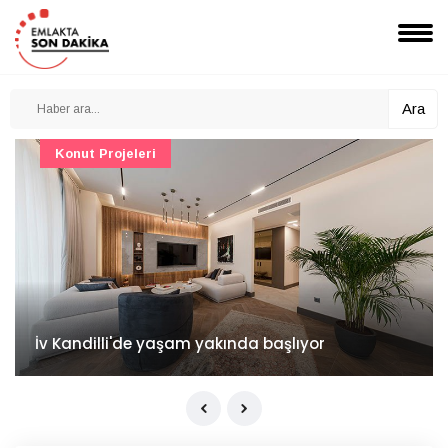
Ara
Konut Projeleri
İv Kandilli'de yaşam yakında başlıyor