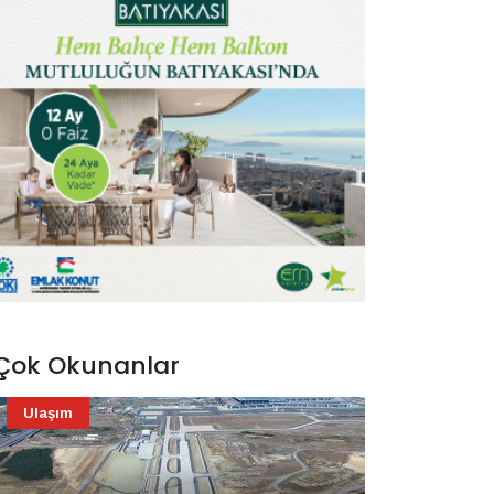
Çok Okunanlar
Ulaşım