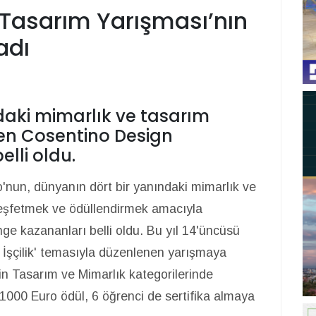
 Tasarım Yarışması’nın
adı
daki mimarlık ve tasarım
nen Cosentino Design
lli oldu.
no'nun, dünyanın dört bir yanındaki mimarlık ve
 keşfetmek ve ödüllendirmek amacıyla
e kazananları belli oldu. Bu yıl 14'üncüsü
İşçilik' temasıyla düzenlenen yarışmaya
rin Tasarım ve Mimarlık kategorilerinde
 1000 Euro ödül, 6 öğrenci de sertifika almaya