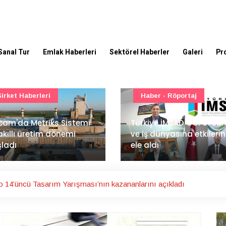
Sanal Tur
Emlak Haberleri
Sektörel Haberler
Galeri
Pr
Haber - Röportaj
TOKİ - Emlak Konut GYO
kiye İMSAD COP31 süreci
iş dünyasına etkilerini
TOKİ'den 51 şehirde 540
 aldı
gayrimenkul müzayedes
 14’üncü Tasarım Yarışması’nın kazananlarını açıkladı