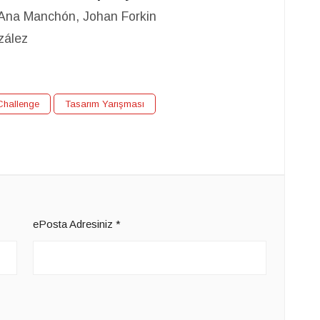
, Ana Manchón, Johan Forkin
zález
Challenge
Tasarım Yarışması
ePosta Adresiniz
*