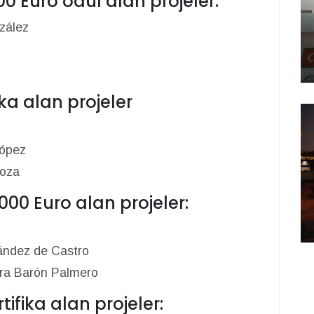
0 Euro ödül alan projeler:
zález
ka alan projeler
López
moza
000 Euro alan projeler:
ández de Castro
ra Barón Palmero
ifika alan projeler: