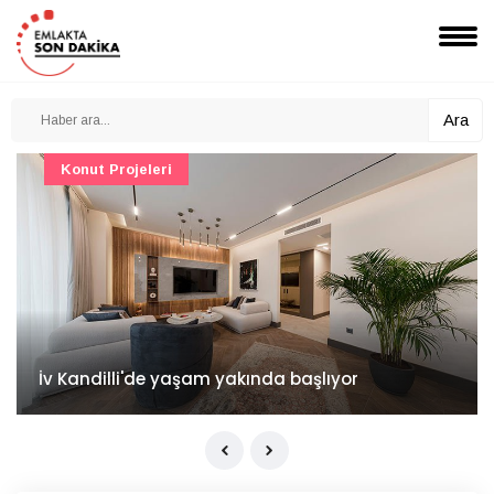
Ara
Konut Projeleri
İv Kandilli'de yaşam yakında başlıyor