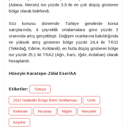
(Adana, Mersin) ise yüzde 3,9 ile en çok düşüş gösteren
bölge olarak belirlendi.
Söz konusu dönemde Türkiye genelinde konut
satışlarında, 4 çeyreklik ortalamalara göre yüzde 3
oranında artış gerçekleşti. Değişim oranlarına bakıldığında
en yüksek artış gösteren bölge yüzde 24,4 ile TR21
(Tekirdağ, Edirne, Kırklareli), en fazla düşüş gösteren bölge
ise yüzde 25,1 ile TRA2 (Ağrı, Kars, Iğdır, Ardahan) olarak
hesaplandı.
Hüseyin Karatepe-Zülal Eser/AA
Etiketler:
Türkiye
2012 İstatistiki Bölge Birim Sınıflaması
İzmir
Kırıkkale
Aksaray
Niğde
Nevşehir
Kırşehir