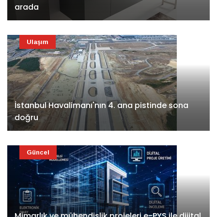
arada
Ulaşım
İstanbul Havalimanı'nın 4. ana pistinde sona
doğru
Güncel
Mimarlık ve mühendislik projeleri e-PYS ile dijital