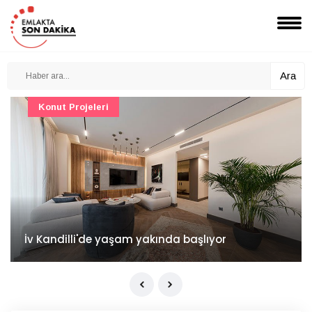
Ara
Konut Projeleri
İv Kandilli'de yaşam yakında başlıyor