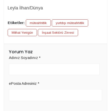
Leyla İlhan/Dünya
Etiketler:
müteahhitlik
yurtdışı müteahhitlik
Mithat Yenigün
İnşaat Sektörü Zirvesi
Yorum Yaz
Adınız Soyadınız
*
ePosta Adresiniz
*