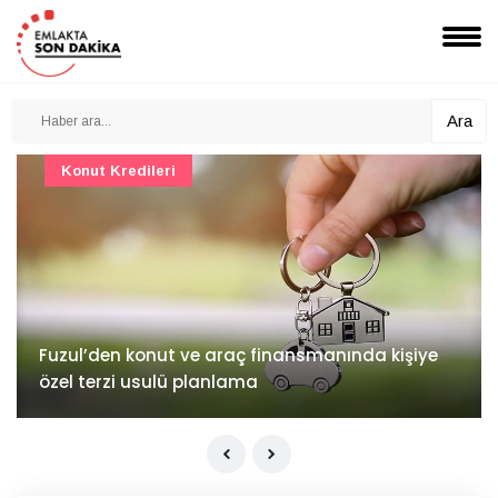
Ara
Konut Projeleri
İv Kandilli'de yaşam yakında başlıyor