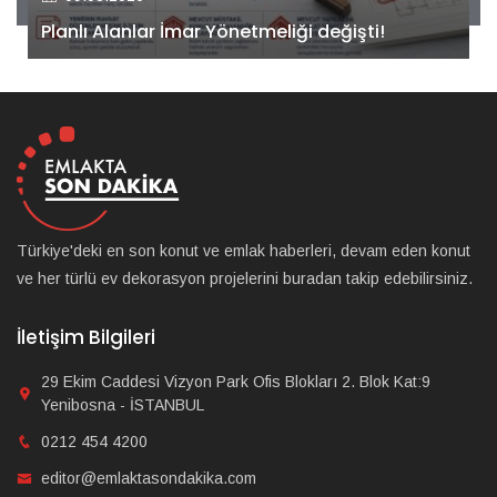
Kiler GYO’dan Pendik Dolayoba projesiyle ilgili
önemli adım!
Türkiye'deki en son konut ve emlak haberleri, devam eden konut
ve her türlü ev dekorasyon projelerini buradan takip edebilirsiniz.
İletişim Bilgileri
29 Ekim Caddesi Vizyon Park Ofis Blokları 2. Blok Kat:9
Yenibosna - İSTANBUL
0212 454 4200
editor@emlaktasondakika.com