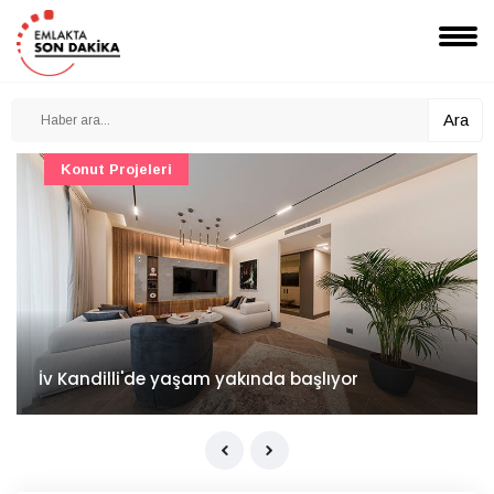
Ara
Konut Projeleri
İv Kandilli'de yaşam yakında başlıyor