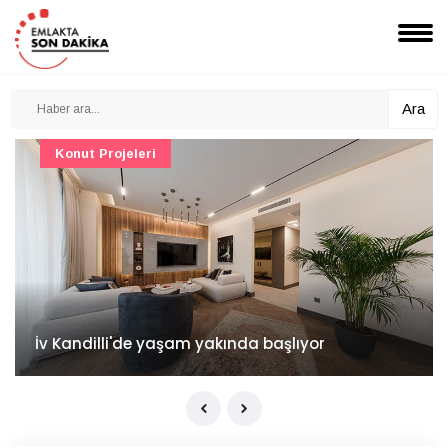
Ara
Konut Projeleri
İv Kandilli'de yaşam yakında başlıyor