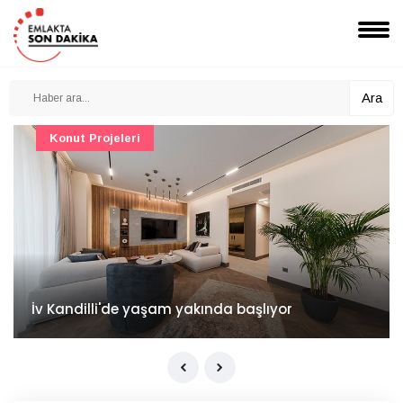
Ara
Konut Projeleri
İv Kandilli'de yaşam yakında başlıyor