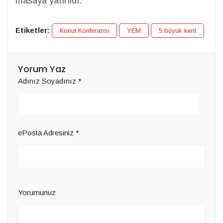
masaya yatırıldı.
Etiketler:
Konut Konferansı
YEM
5 büyük kent
Yorum Yaz
Adınız Soyadınız
*
ePosta Adresiniz
*
Yorumunuz