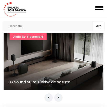
Ara
Akıllı Ev Sistemleri
LG Sound Suite Türkiye'de satışta