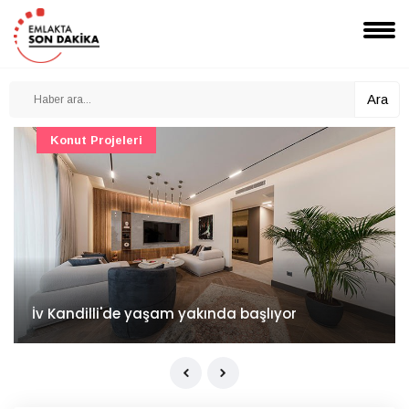
Ara
Konut Projeleri
İv Kandilli'de yaşam yakında başlıyor