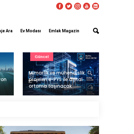
oje Ara
Ev Modası
Emlak Magazin
Akıllı Ev Sistemleri
Ulaşım
LG Sound Suite Türkiye'de
İstanbul
satışta
ana pis