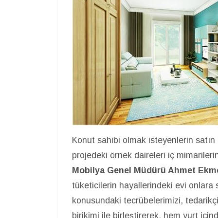
Konut sahibi olmak isteyenlerin satın
projedeki örnek daireleri iç mimariler
Mobilya Genel Müdürü Ahmet Ekm
tüketicilerin hayallerindeki evi onla
konusundaki tecrübelerimizi, tedarikç
birikimi ile birleştirerek, hem yurt içi