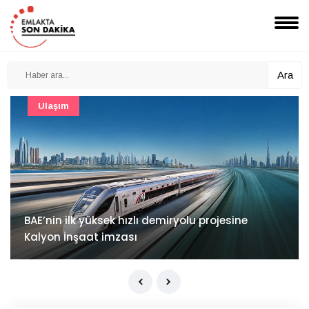
Ara
Güncel
Mimarlık ve mühendislik projeleri e-PYS ile dijital
ortama taşınacak