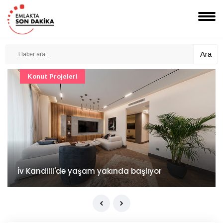
Ara
Konut Projeleri
İv Kandilli'de yaşam yakında başlıyor