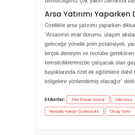
temsilciliğimiz çok yakın zamanda ba
Arsa Yatırımı Yaparken 
Özellikle arsa yatırımı yaparken dikk
“Arsasının imar durumu, ulaşım aksla
geleceğe yönelik prim potansiyeli, yasa
birçok deneyim ve tecrübe gerektiren 
temsilciliklerimizde çalışacak olan g
başlıklarında özel ek eğitimlere dahil
bölgelere yönlendirmiş olacağız” dedi
Etiketler:
Altın Emlak Global
Altın Arsa
Mustafa Hakan Özelmacıklı
Olcay Selvi