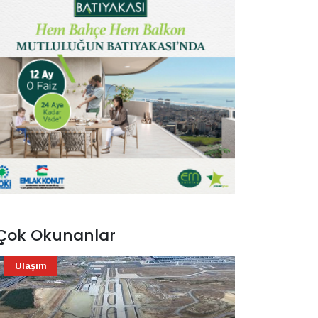
Çok Okunanlar
Ulaşım