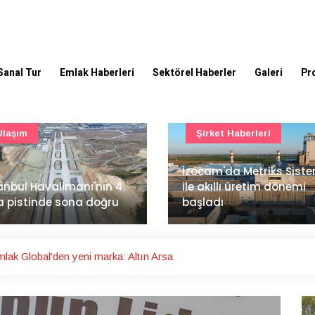
Sanal Tur
Emlak Haberleri
Sektörel Haberler
Galeri
Pr
Şirket Haberleri
Haber - Röportaj
cam'da Metriks Sistemi
Türkiye İMSAD COP31 sür
 akıllı üretim dönemi
ve iş dünyasına etkilerin
ladı
ele aldı
mlak Global'den yeni marka: Altın Arsa