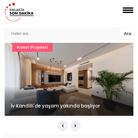
Ara
Konut Projeleri
İv Kandilli'de yaşam yakında başlıyor