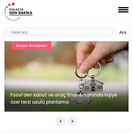
Ara
Konut Projeleri
İv Kandilli'de yaşam yakında başlıyor