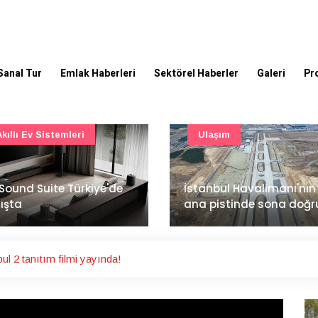
Sanal Tur
Emlak Haberleri
Sektörel Haberler
Galeri
Pr
Ulaşım
Şirket Haberleri
İzocam'da Metriks Siste
anbul Havalimanı'nın 4.
ile akıllı üretim dönemi
 pistinde sona doğru
başladı
l 2 tanıtım filmi yayında!