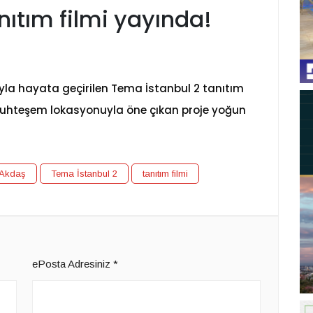
nıtım filmi yayında!
yla hayata geçirilen Tema İstanbul 2 tanıtım
e muhteşem lokasyonuyla öne çıkan proje yoğun
Akdaş
Tema İstanbul 2
tanıtım filmi
ePosta Adresiniz
*