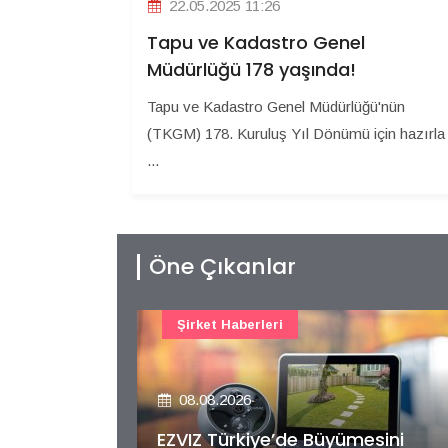
22.05.2025 11:26
Tapu ve Kadastro Genel
Müdürlüğü 178 yaşında!
Tapu ve Kadastro Genel Müdürlüğü'nün
(TKGM) 178. Kuruluş Yıl Dönümü için hazırla
...
Öne Çıkanlar
Şirket Haberleri
08.08.2026
esini
Ege Yapı GYO’dan İlk Çeyrekte