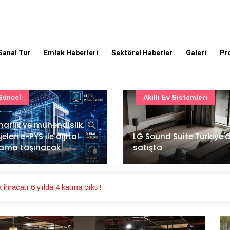
Sanal Tur
Emlak Haberleri
Sektörel Haberler
Galeri
Pr
Akıllı Ev Sistemleri
Ulaşım
Sound Suite Türkiye'de
İstanbul Havalimanı'nın 
ışta
ana pistinde sona doğr
ihracatı 6 yılda 4 katına çıktı!