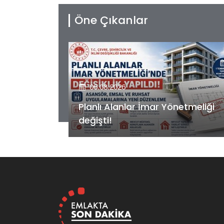
Öne Çıkanlar
06.08.2026
etmeliği
Kiler GYO’dan Pendik Dolayoba
projesiyle ilgili önemli adım!