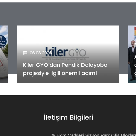
06.08.2026
Alya Merkezefendi Konutları'nın
anahtar teslim töreni
gerçekleştirildi!
İletişim Bilgileri
29 Ekim Caddesi Vizyon Park Ofis Blokları